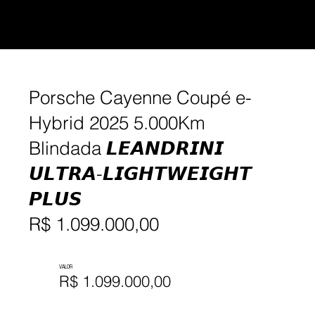
Porsche Cayenne Coupé e-
Hybrid 2025 5.000Km
Blindada 𝙇𝙀𝘼𝙉𝘿𝙍𝙄𝙉𝙄
𝙐𝙇𝙏𝙍𝘼-𝙇𝙄𝙂𝙃𝙏𝙒𝙀𝙄𝙂𝙃𝙏
𝙋𝙇𝙐𝙎
R$ 1.099.000,00
VALOR
R$ 1.099.000,00