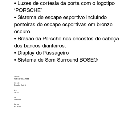
• Luzes de cortesia da porta com o logotipo
‘PORSCHE’
• Sistema de escape esportivo incluindo
ponteiras de escape esportivas em bronze
escuro.
• Brasão da Porsche nos encostos de cabeça
dos bancos dianteiros.
• Display do Passageiro
• Sistema de Som Surround BOSE®
Veículo
PORSCHE CAYENNE
Versão
Coupé e-hybrid
Ano
2025
KM
5.000 KM
Marca
Porsche