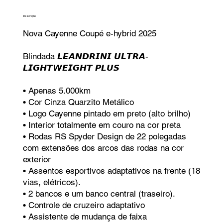
Descrição
Nova Cayenne Coupé e-hybrid 2025
Blindada 𝙇𝙀𝘼𝙉𝘿𝙍𝙄𝙉𝙄 𝙐𝙇𝙏𝙍𝘼-
𝙇𝙄𝙂𝙃𝙏𝙒𝙀𝙄𝙂𝙃𝙏 𝙋𝙇𝙐𝙎
• Apenas 5.000km
• Cor Cinza Quarzito Metálico
• Logo Cayenne pintado em preto (alto brilho)
• Interior totalmente em couro na cor preta
• Rodas RS Spyder Design de 22 polegadas
com extensões dos arcos das rodas na cor
exterior
• Assentos esportivos adaptativos na frente (18
vias, elétricos).
• 2 bancos e um banco central (traseiro).
• Controle de cruzeiro adaptativo
• Assistente de mudança de faixa