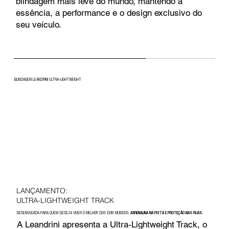
blindagem mais leve do mundo, mantendo a
essência, a performance e o design exclusivo do
seu veículo.
BLINDAGEM LEANDRINI ULTRA-LIGHTWEIGHT
LANÇAMENTO:
ULTRA-LIGHTWEIGHT TRACK
DESENVOLVIDA PARA QUEM DESEJA VIVER O MELHOR DOS DOIS MUNDOS:
ADRENALINA NA PISTA E PROTEÇÃO NAS RUAS.
A Leandrini apresenta a Ultra-Lightweight Track, o