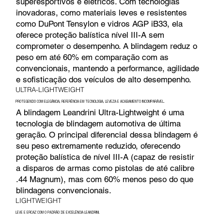
superesportivos e elétricos. Com tecnologias
inovadoras, como materiais leves e resistentes
como DuPont Tensylon e vidros AGP iB33, ela
oferece proteção balística nível III-A sem
comprometer o desempenho. A blindagem reduz o
peso em até 60% em comparação com as
convencionais, mantendo a performance, agilidade
e sofisticação dos veículos de alto desempenho.
ULTRA-LIGHTWEIGHT
PROTEGENDO COM ELEGÂNCIA, REFERÊNCIA EM TECNOLOGIA, LEVEZA E ACABAMENTO INCOMPARÁVEL.
A blindagem Leandrini Ultra-Lightweight é uma
tecnologia de blindagem automotiva de última
geração. O principal diferencial dessa blindagem é
seu peso extremamente reduzido, oferecendo
proteção balística de nível III-A (capaz de resistir
a disparos de armas como pistolas de até calibre
.44 Magnum), mas com 60% menos peso do que
blindagens convencionais.
LIGHTWEIGHT
LEVE E EFICAZ COM O PADRÃO DE EXCELÊNCIA LEANDRINI.